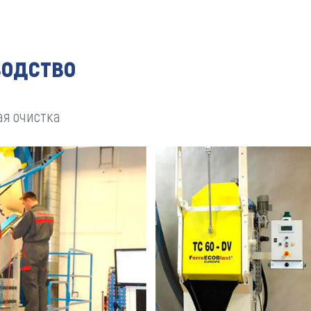
водство
ая очистка