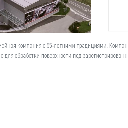
Машины литья под высоким
YIZUMI
Промышленные
давлением
манипуляторы
Роботизированные мо
Машины литья под низ
 семейная компания с 55-летними традициями. Комп
давлением
ие для обработки поверхности под зарегистрирова
Машины литья под вы
давлением