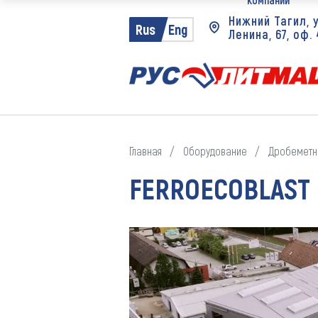
Нижний Тагил, у
Rus
Eng
Партнеры
Ленина, 67, оф.
Проекты
Главная
Оборудование
Дробеметн
FERROECOBLAST