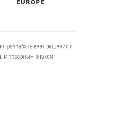
ANDROMAT
дули
EVOLUT
ким
ания разрабатывает решения и
LPM
нным товарным знаком
соким
YIZUMI