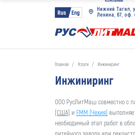
Нижний Тагил, у
Rus
Eng
Партнеры
Ленина, 67, оф.
Проекты
Главная
Услуги
Инжиниринг
Инжиниринг
ООО РусЛитМаш совместно с 
(США)
и
FMM (Чехия)
выполняет
необходимый этап работ в обл
литейного завода или реконст