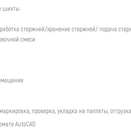
е шихты
работка стержней/хранение стержней/ подача сте
овочной смеси
ремещение
маркировка, проверка, укладка на паллеты, отгрузк
рмате AutoCAD