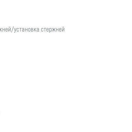
ржней/установка стержней
а