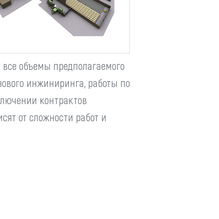
ANDROMAT
дули
EVOLUT
 все объемы предполагаемого
ким
LPM
зового инжиниринга, работы по
ключении контрактов
соким
YIZUMI
сят от сложности работ и