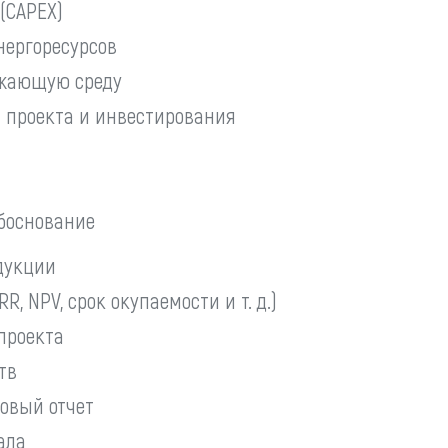
(СAPEX)
нергоресурсов
ужающую среду
 проекта и инвестирования
боснование
дукции
, NPV, срок окупаемости и т. д.)
проекта
тв
овый отчет
ала